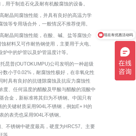
锈钢，用于制造石化及耐有机酸腐蚀的设备。
高耐晶间腐蚀性能，并具有良好的高温力学
腐蚀等专用场合外，一般情况不推荐使用。
现在有优惠活动吗
高耐晶间腐蚀性能，在酸、碱、盐等腐蚀介
可以介绍下你们的产品么
耐蚀材料又可作耐热钢使用，主要用于火电、
业炉中的炉管以及炉管温度计等。
昆普(OUTOKUMPU)公司发明的一种超级
分数小于0.02%，耐腐蚀性极好，在非氧化性
同时具有良好的抗缝隙腐蚀及抗应力腐蚀性
何浓度、任何温度的醋酸及甲酸与醋酸的混酸中
人镍基合金，新标准将其归为不锈钢。中国只有
厂商的关键材质采用904L不锈钢，例如E+ H的
表的表壳也采用904L不锈钢。
、不锈钢中硬度最高，硬度为HRC57。主要
杆等。