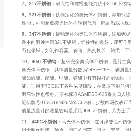
7、317不锈钢：
耐点蚀和抗蠕变能力优于316L不
8、321不锈钢：
钛稳定化的奥氏体不锈钢，添加钛提
性能，可用超低碳奥氏体不锈钢代替。除高温或抗氢
9、347不锈钢：
铌稳定化的奥氏体不锈钢，添加铌提
质中的耐蚀性同321不锈钢，焊接性能良好，即可作
石化领域，如制作容器、管道、热交换器、轴类、工
10、904L不锈钢：
超级完全奥氏体不锈钢，是芬兰奥托
奥氏体不锈钢，其镍质量分数为24%一26%，碳质量
酸如硫酸、醋酸、甲酸、磷酸中具有很好的耐蚀性，
能。适用于70℃以下各种浓度硫酸，在常压下耐任
耐腐蚀性也很好。原有标准ASMESB-625将其归
近似牌号015Cr19Ni26Mo5Cu2钢，少数欧洲仪表
质量流量计的测量管就是采用904L不锈钢，劳力士手
11、440C不锈钢：
马氏体不锈钢、在可淬硬性不锈钢
用于制作喷嘴，轴承，阀门的阀芯、阀座、套筒、阀