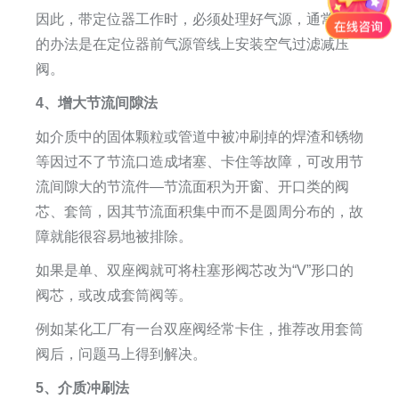
因此，带定位器工作时，必须处理好气源，通常采用
的办法是在定位器前气源管线上安装空气过滤减压
阀。
4、增大节流间隙法
如介质中的固体颗粒或管道中被冲刷掉的焊渣和锈物
等因过不了节流口造成堵塞、卡住等故障，可改用节
流间隙大的节流件—节流面积为开窗、开口类的阀
芯、套筒，因其节流面积集中而不是圆周分布的，故
障就能很容易地被排除。
如果是单、双座阀就可将柱塞形阀芯改为“V”形口的
阀芯，或改成套筒阀等。
例如某化工厂有一台双座阀经常卡住，推荐改用套筒
阀后，问题马上得到解决。
5、介质冲刷法