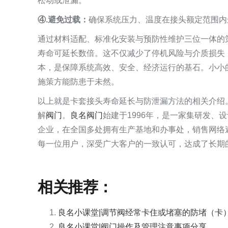
松动或泄漏。
④.避免过载：
确保系统压力、温度在接头额定范围内
通过材料适配、标准化安装与预防性维护三位一体的
寿命可延长数倍。这不仅减少了停机风险与介质损失
本，是保障系统高效、安全、经济运行的基石。小小
施策方能防患于未然。
以上就是卡套接头寿命延长与防泄漏方法的相关介绍
解
阀门
。
良名阀门
始建于1996年，是一家集研发、
企业，在全国多处拥有生产基地和办事处，销售网络
每一位用户，深受广大客户的一致认可，达成了长期的
相关推荐：
良名小课堂|调节阀经常卡住或堵塞的防堵（卡
良名小课堂|阀门操作及管理注意事项分享