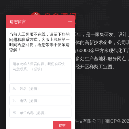
请您留言
当前人工客服不在线，请留下您的
良名阀门，始建于1996年，是一家集研发、设计
问题和联系方式，客服上线后第一
生产、销售、服务于一体的高新技术企业，公司
时间给您回复，给您带来不便敬请
谅解！
注册资金1.1亿元，拥有60000余平方米现代化工
和办公楼，在国内拥有多处生产基地和服务网点
总部坐落于湖南省长沙经开区榔梨工业园。
Copyright © 良名阀门科技有限公司 |
湘ICP备202
提交