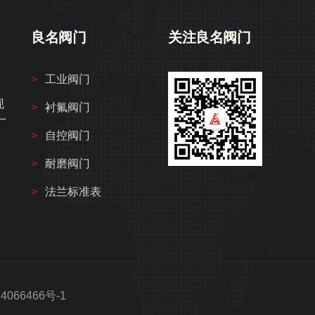
良名阀门
关注良名阀门
工业阀门
、
现
衬氟阀门
厂
自控阀门
，
耐磨阀门
法兰标准表
4066466号-1