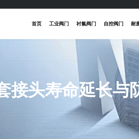
首页
工业阀门
衬氟阀门
自控阀门
耐
套接头寿命延长与