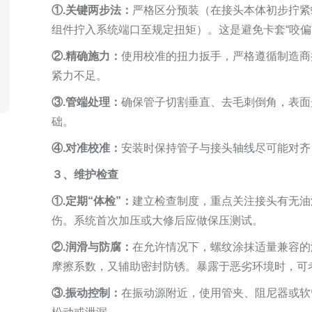
①.关键两步法：
严格区分预装（在接头本体初步拧紧
组件拧入系统端口至规定扭矩）。这是避免卡套“咬偏
②.精确施力：
使用校准的扭力扳手，严格遵循制造商
紧力不足。
③.管端处理：
确保管子切割垂直、去毛刺倒角，表面
础。
④.对准校准：
安装时保持管子与接头轴线尽可能对齐
３、维护检查
①.定期“体检”：
建立检查制度，重点关注接头有无油
伤。系统首次加压或大修后应做保压测试。
②.润滑与防腐：
在允许情况下，螺纹涂抹适量兼容的
摩擦系数，又辅助密封防锈。暴露于恶劣环境时，可
③.振动控制：
在振动源附近，使用管夹、阻尼器或软