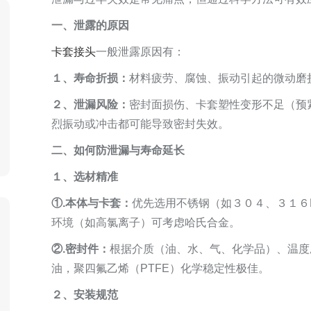
一、泄露的原因
卡套接头
一般泄露原因有：
１、寿命折损：
材料疲劳、腐蚀、振动引起的微动磨
２、泄漏风险：
密封面损伤、卡套塑性变形不足（预紧
烈振动或冲击都可能导致密封失效。
二、如何防泄漏与寿命延长
１、选材精准
①.本体与卡套：
优先选用不锈钢（如３０４、３１６
环境（如高氯离子）可考虑哈氏合金。
②.密封件：
根据介质（油、水、气、化学品）、温度
油，聚四氟乙烯（PTFE）化学稳定性极佳。
２、安装规范