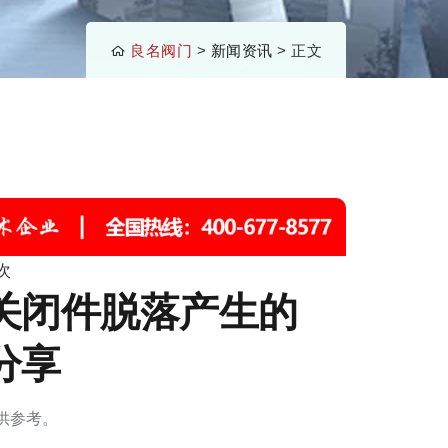
良名阀门
>
新闻资讯
> 正文
次
关闭件脱落产生的
分享
供参考。