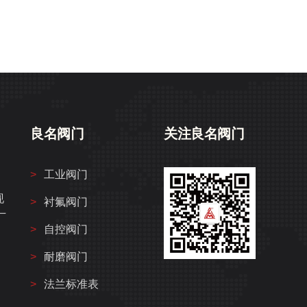
良名阀门
关注良名阀门
工业阀门
、
现
衬氟阀门
厂
自控阀门
，
耐磨阀门
法兰标准表