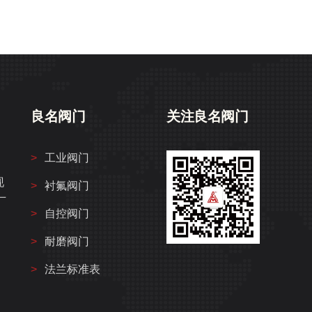
良名阀门
关注良名阀门
工业阀门
、
现
衬氟阀门
厂
自控阀门
，
耐磨阀门
法兰标准表