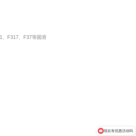
321、F317、F37等固溶
现在有优惠活动吗