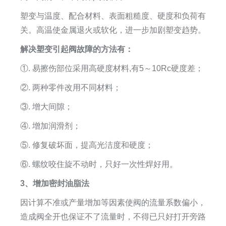
塑变与温度、配合材料、表面粗糙度、硬度和负荷有
关。高温使金属退火或软化，进一步加剧塑变趋势。
解决塑变引起阀故障的方法有：
①. 易擦伤部位采用高硬度材料,有5～10Rc硬度差；
②. 两种零件改用不同材料；
③. 增大间隙；
④. 增加润滑剂；
⑤. 修复破坏面，提高光洁度和硬度；
⑥. 螺纹咬住旋不动时，只好一次性焊好用。
3、增加密封油脂法
因计算不准或产量增加等因素使阀的流量系数偏小，
造成阀全开也保证不了流量时，不得已只好打开旁路