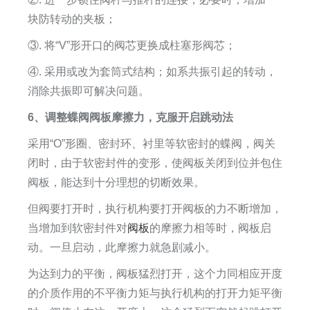
块防转动的夹板；
③. 将“V”形开口的阀芯更换成柱塞形阀芯；
④. 采用或改为套筒式结构；如系共振引起的转动，
消除共振即可解决问题。
6、调整蝶阀阀板摩擦力，克服开启跳动法
采用“O”形圈、密封环、衬里等软密封的蝶阀，阀关
闭时，由于软密封件的变形，使阀板关闭到位并包住
阀板，能达到十分理想的切断效果。
但阀要打开时，执行机构要打开阀板的力不断增加，
当增加到软密封件对
阀板
的摩擦力相等时，阀板启
动。一旦启动，此摩擦力就急剧减小。
为达到力的平衡，阀板猛烈打开，这个力同相应开度
的介质作用的不平衡力矩与执行机构的打开力矩平衡