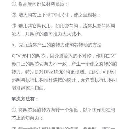
①. 提高导向部位材料硬度；
②. 增大阀芯上下球中间尺寸，使之呈粗状；
③. 选用其它阀代用。如用套筒阀，流体从套筒四周
流人，对阀塞的侧向推力大大减小。
5、克服流体产生的旋转力使阀芯转动的方法
对“V”形口的阀芯，因介质流入的不对称，作用在“V”
形口上的阀芯切向力不一致，产生一个使之旋转的旋
转力。特别是对DN≥100的阀更强烈。由此，可能引
起阀与执行机构推杆连接的脱开，无弹簧执行机构可
能引起膜片扭曲。
解决方法有：
①. 将阀芯反旋转方向转一个角度，以平衡作用在阀
芯上的切向力；
②. 进一步锁住阀杆与推杆的连接，必要时，增加一