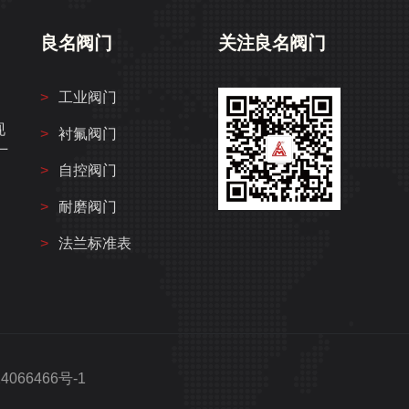
良名阀门
关注良名阀门
工业阀门
、
现
衬氟阀门
厂
自控阀门
，
耐磨阀门
法兰标准表
4066466号-1