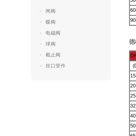
30
60
闸阀
90
蝶阀
电磁阀
德
球阀
截止阀
D
丝口管件
(D
15
20
25
32
40
50
65