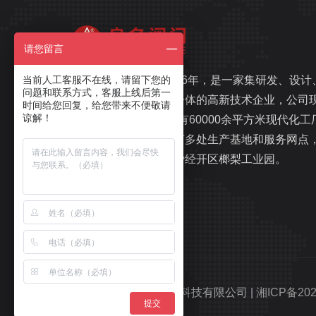
请您留言
当前人工客服不在线，请留下您的
良名阀门，始建于1996年，是一家集研发、设计
问题和联系方式，客服上线后第一
生产、销售、服务于一体的高新技术企业，公司
时间给您回复，给您带来不便敬请
谅解！
注册资金1.1亿元，拥有60000余平方米现代化工
和办公楼，在国内拥有多处生产基地和服务网点
总部坐落于湖南省长沙经开区榔梨工业园。
Copyright © 良名阀门科技有限公司 |
湘ICP备202
提交