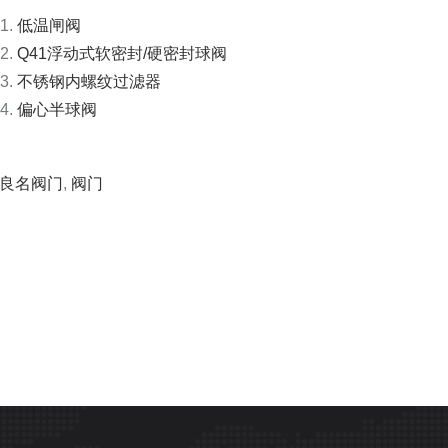
低温闸阀
Q41浮动式软密封/硬密封球阀
不锈钢内螺纹过滤器
偏心半球阀
良名阀门
,
阀门