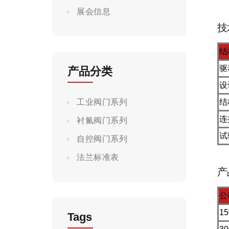
展会信息
技
结
驱
产品分类
设
工业阀门系列
结
连
衬氟阀门系列
试
自控阀门系列
法兰标准表
产
公
15
Tags