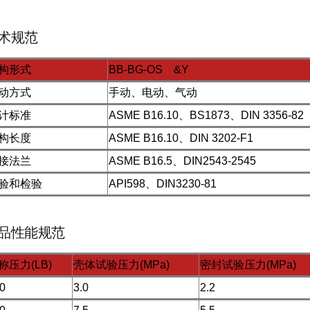
术规范
构形式
BB-BG-OS &Y
动方式
手动、电动、气动
计标准
ASME B16.10、BS1873、DIN 3356-82
构长度
ASME B16.10、DIN 3202-F1
接法兰
ASME B16.5、DIN2543-2545
验和检验
API598、DIN3230-81
品性能规范
称压力(LB)
壳体试验压力(MPa)
密封试验压力(MPa)
0
3.0
2.2