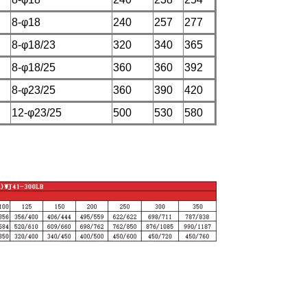
8-φ18
240
257
277
8-φ18/23
320
340
365
8-φ18/25
360
360
392
8-φ23/25
360
390
420
12-φ23/25
500
530
580