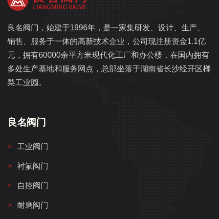
良名阀门，始建于1996年，是一家集研发、设计、生产、
销售、服务于一体的高新技术企业，公司现注册资金1.1亿
元，拥有60000余平方米现代化工厂和办公楼，在国内拥有
多处生产基地和服务网点，总部坐落于湖南省长沙经开区榔
梨工业园。
良名阀门
工业阀门
衬氟阀门
自控阀门
耐磨阀门