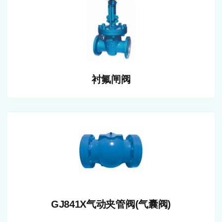
衬氟闸阀
GJ841X气动夹管阀(气囊阀)