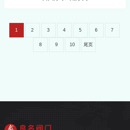
1
2
3
4
5
6
7
8
9
10
尾页