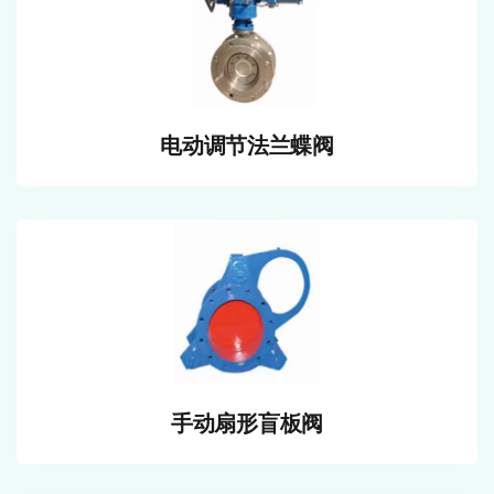
电动调节法兰蝶阀
手动扇形盲板阀