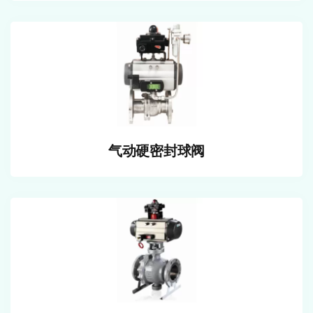
气动硬密封球阀