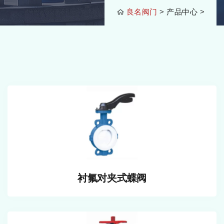
良名阀门
>
产品中心
>
衬氟对夹式蝶阀