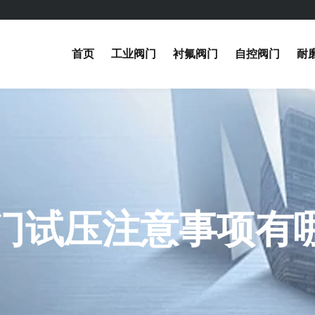
首页
工业阀门
衬氟阀门
自控阀门
耐
门试压注意事项有