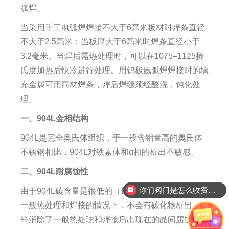
弧焊。
当采用手工电弧焊焊接不大于6毫米板材时焊条直径
不大于2.5毫米；当板厚大于6毫米时焊条直径小于
3.2毫米。当焊后需热处理时，可以在1075–1125摄
氏度加热后快冷进行处理。用钨极氩弧焊焊接时的填
充金属可用同材焊条，焊后焊缝须经酸洗，钝化处
理。
一、904L金相结构
904L是完全奥氏体组织，于一般含钼量高的奥氏体
不锈钢相比，904L对铁素体和α相的析出不敏感。
二、904L耐腐蚀性
你们阀门是怎么收费的呢
由于904L碳含量是很低的（最大0.020%），因此在
一般热处理和焊接的情况下，不会有碳化物析出。这
样消除了一般热处理和焊接后出现在的晶间腐蚀的危