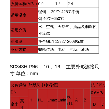
强度试验(MPa)
0.9
1.5
2.4
碳钢：-29℃~425℃不锈
适用温度
钢-40℃~650℃
水、空气、天然气、油品及弱腐蚀
适用介质
性流体
泄漏率
符合GB/T13927-2008标准
驱动方式
蜗轮传动、电动、气动、液动
SD343H-PN6 、10 、16、 主要外形连接尺
寸 单位：mm
外形尺寸(参考值)
法兰尺寸和
公称通径
DN
0.6MPa
设
H
H1
Lmax
Lmin
A
B
英
计L
毫米
D
D1
寸