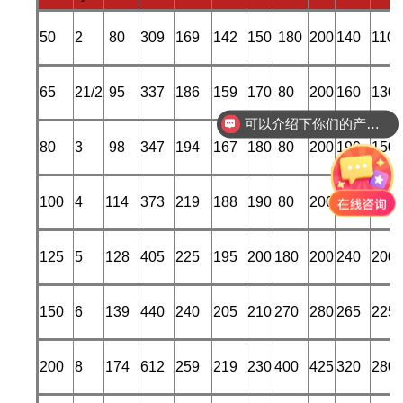
50
2
80
309
169
142
150
180
200
140
110
65
21/2
95
337
186
159
170
80
200
160
130
可以介绍下你们的产品么
你们阀门是怎么收费的呢
80
3
98
347
194
167
180
80
200
190
150
100
4
114
373
219
188
190
80
200
210
170
125
5
128
405
225
195
200
180
200
240
200
150
6
139
440
240
205
210
270
280
265
225
200
8
174
612
259
219
230
400
425
320
280