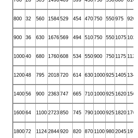
800
32
560
1584
529
454
470
750
550
975
920
900
36
630
1676
569
494
510
750
550
1075
102
1000
40
680
1760
608
534
550
900
750
1175
1120
1200
48
795
2018
720
614
630
1000
925
1405
134
1400
56
900
2363
747
665
710
1000
925
1620
156
1600
64
1100
2723
850
745
790
1000
925
1820
176
1800
72
1124
2844
920
820
870
1100
980
2045
197