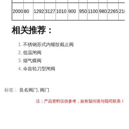
2000
80
1292
3127
1010
900
950
1100
980
2265
218
相关推荐：
不锈钢苏式内螺纹截止阀
低温闸阀
烟气蝶阀
伞齿轮刀型闸阀
标签：
良名阀门
,
阀门
注：产品资料仅供参考，如有疑问请与我司联系！