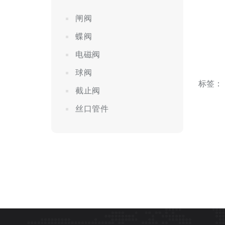
闸阀
蝶阀
电磁阀
球阀
标签：
截止阀
丝口管件