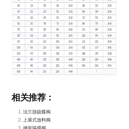
相关推荐：
法兰脱硫蝶阀
上展式放料阀
搪瓷隔膜阀