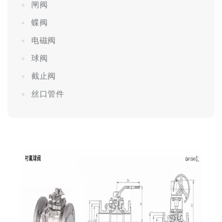
闸阀
蝶阀
电磁阀
球阀
截止阀
丝口管件